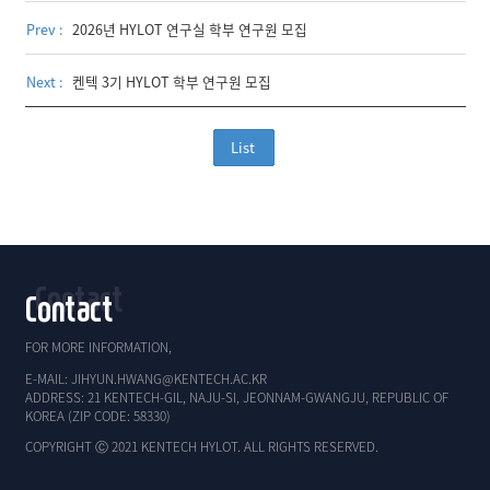
Prev :
2026년 HYLOT 연구실 학부 연구원 모집
Next :
켄텍 3기 HYLOT 학부 연구원 모집
List
Contact
FOR MORE INFORMATION,
E-MAIL: JIHYUN.HWANG@KENTECH.AC.KR
ADDRESS: 21 KENTECH-GIL, NAJU-SI, JEONNAM-GWANGJU, REPUBLIC OF
KOREA (ZIP CODE: 58330)
COPYRIGHT Ⓒ 2021 KENTECH HYLOT. ALL RIGHTS RESERVED.