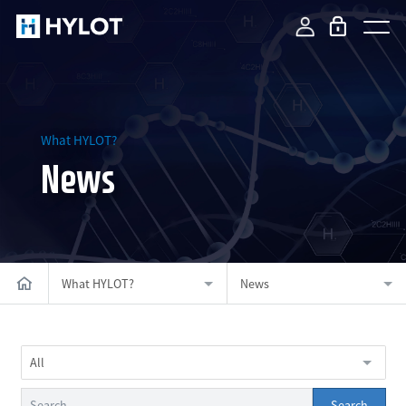
What HYLOT?
News
What HYLOT?
News
All
Search