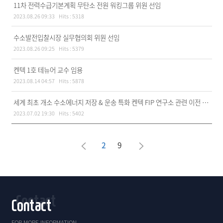
11차 전력수급기본계획 무탄소 전원 워킹그룹 위원 선임
2023.08.26 09:33
Hits :
5318
수소발전입찰시장 실무협의회 위원 선임
2023.08.26 09:25
Hits :
5379
켄텍 1호 테뉴어 교수 임용
2023.08.14 04:57
Hits :
5878
세계 최초 개소 수소에너지 저장 & 운송 특화 켄텍 FIP 연구소 관련 이전 기사
2023.07.02 19:30
Hits :
5402
2
9
Contact
FOR MORE INFORMATION,