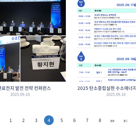
료전지 발전 전략 컨퍼런스
2025 탄소중립실현 수소에너
2025.09.10
2025.09.10
1
2
3
4
5
6
7
8